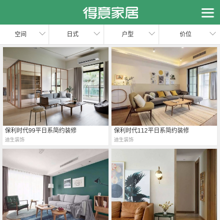
恭喜您，信息提交成功哦～
我们的装修顾问会在近期联系您，请保持手机畅通哦～
空间
日式
户型
价位
保利时代99平日系简约装修
保利时代112平日系简约装修
迪生装饰
迪生装饰