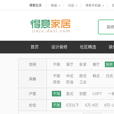
得意生活
频道
社区
得意手机版
装
首页
设计装修
社区精选
装
空间
不限
客厅
卧室
餐厅
厨房
不限
中式
欧式
韩式
日式
风格
其他
奶油
工业
户型
不限
复式
别墅
LOFT
一
价位
不限
5万以下
5万~8万
8万~