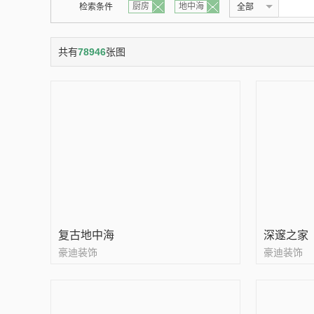
厨房
地中海
检索条件
全部
共有
78946
张图
复古地中海
深邃之家
豪迪装饰
豪迪装饰