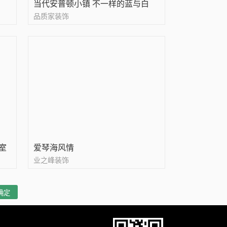
当代安普顿小镇 不一样的蓝与白
品质家装饰
室
爱琴海风情
业之峰装饰