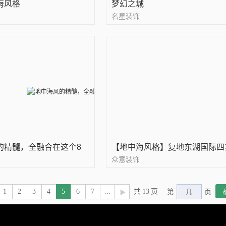
海风格
梦幻之城
名星装饰
的精髓，全融合在这个8
【地中海风格】复地东湖国际四
众意装饰
1
2
3
4
5
6
7
...
共
13
页
第
页