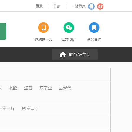
登录
注册
一键登录
我的家居首页
家
北欧
波普
东南亚
后现代
四室一厅
四室两厅