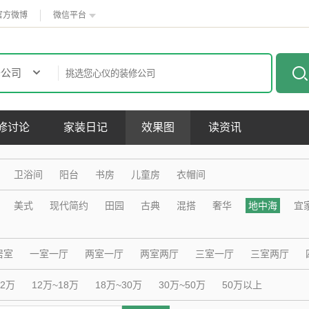
官方微博
微信平台
恭喜您，信息提交成功哦～
我们的装修顾问会在近期联系您，请保持手机畅通哦～
修公司
修讨论
家装日记
效果图
读资讯
卫浴间
阳台
书房
儿童房
衣帽间
美式
现代简约
田园
古典
混搭
奢华
地中海
宜
居室
一室一厅
两室一厅
两室两厅
三室一厅
三室两厅
12万
12万~18万
18万~30万
30万~50万
50万以上