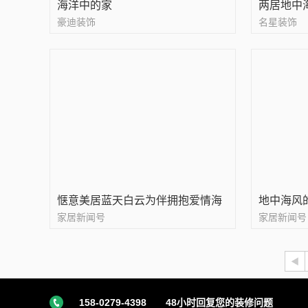
海洋中的家
两居地中
豪迪装饰
名星装饰
惬意美居蓝天白云为伴拥抱爱情海
地中海风
家居新闻号
家居新闻号
158-0279-4398
48小时回复您的装修问题