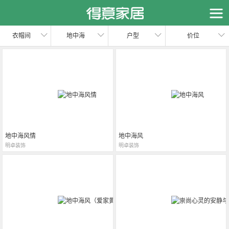
恭喜您，信息提交成功哦～
我们的装修顾问会在近期联系您，请保持手机畅通哦～
衣帽间
地中海
户型
价位
地中海风情
地中海风
明卓装饰
明卓装饰