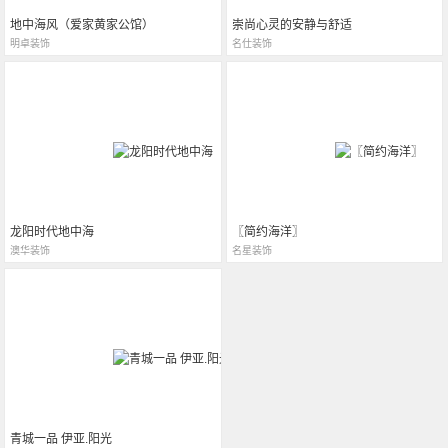
地中海风（爱家黄家公馆）
崇尚心灵的安静与舒适
明卓装饰
名仕装饰
龙阳时代地中海
〖简约海洋〗
澳华装饰
名星装饰
青城一品 伊亚.阳光