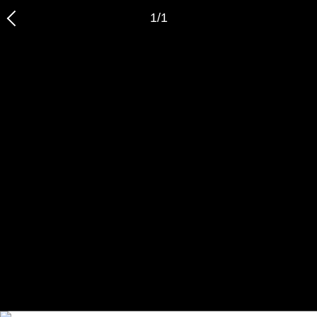
1
/
1
恭喜您，信息提交成功哦～
我们的装修顾问会在近期联系您，请保持手机畅通哦～