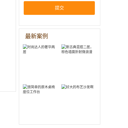
提交
新古典混搭二
时尚达人的奢
居，棕色墙面
最新案例
华两居
折射微浪漫
很简单的原木
桌椅座位工作
好大的布艺沙
台
发啊