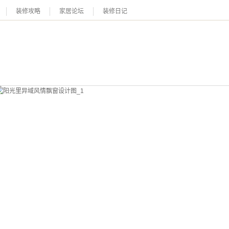
装修攻略
家居论坛
装修日记
恭喜您，信息提交成功哦～
我们的装修顾问会在近期联系您，请保持手机畅通哦～