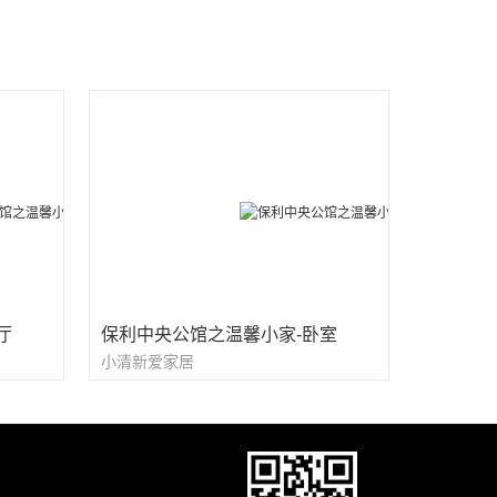
厅
保利中央公馆之温馨小家-卧室
小清新爱家居