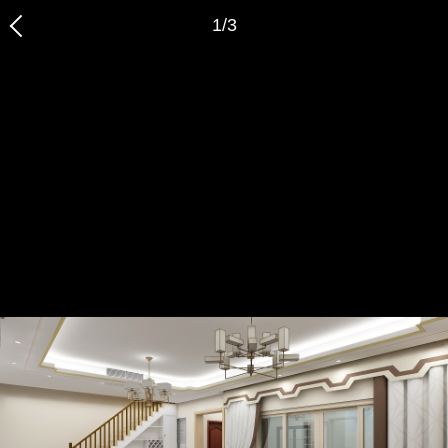
1
/
3
恭喜您，信息提交成功哦～
我们的装修顾问会在近期联系您，请保持手机畅通哦～