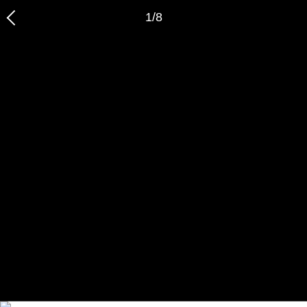
1
/
8
恭喜您，信息提交成功哦～
我们的装修顾问会在近期联系您，请保持手机畅通哦～