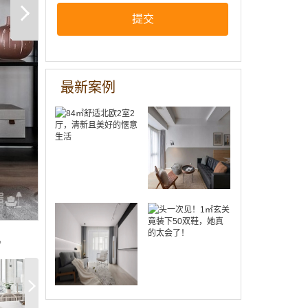
123㎡三室学
提交
区房改造，开
放客餐厨、步
84㎡舒适北欧
入式衣帽间、
2室2厅，清新
小吧台…牛油
且美好的惬意
果绿太好看
最新案例
生活
了！
76㎡北欧风小
头一次见！1
家，两居改一
㎡玄关竟装下
居，衣帽间、
50双鞋，她真
吧台不可少~
的太会了！
。