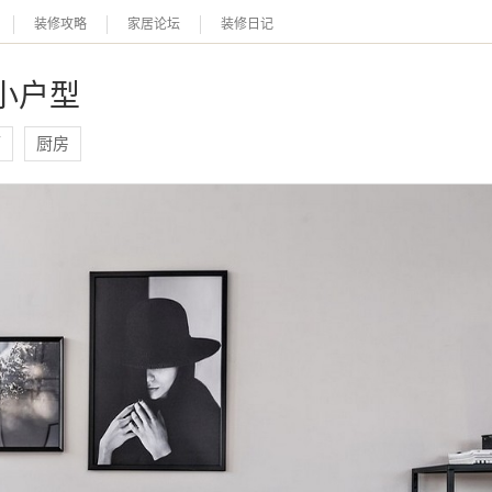
装修攻略
家居论坛
装修日记
小户型
恭喜您，信息提交成功哦～
我们的装修顾问会在近期联系您，请保持手机畅通哦～
厅
厨房