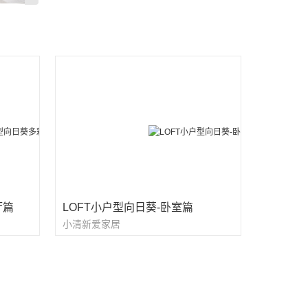
厅篇
LOFT小户型向日葵-卧室篇
小清新爱家居