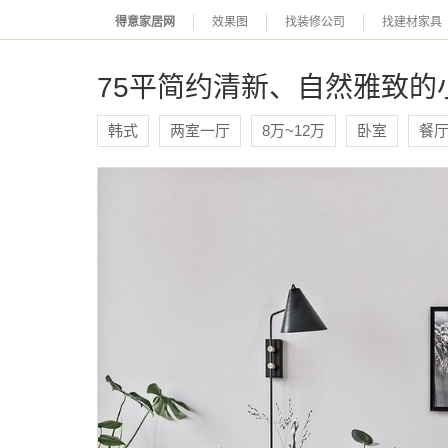
得意家居网
效果图
找装修公司
找建材家具
75平简约清新、自然雅致的
韩式
两室一厅
8万~12万
卧室
餐