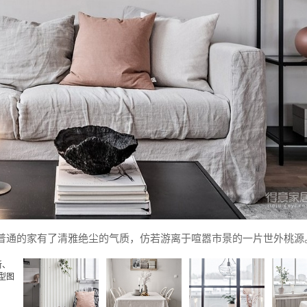
普通的家有了清雅绝尘的气质，仿若游离于喧嚣市景的一片世外桃源