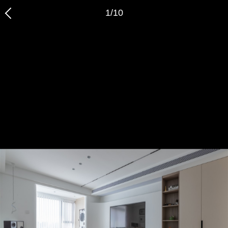
1
/
10
恭喜您，信息提交成功哦～
我们的装修顾问会在近期联系您，请保持手机畅通哦～