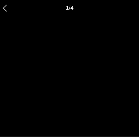
1
/
4
恭喜您，信息提交成功哦～
我们的装修顾问会在近期联系您，请保持手机畅通哦～