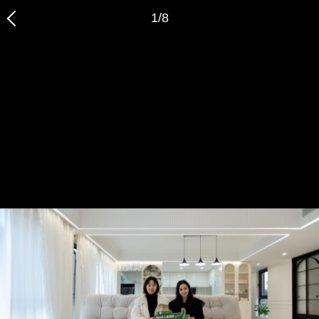
1
/
8
恭喜您，信息提交成功哦～
我们的装修顾问会在近期联系您，请保持手机畅通哦～