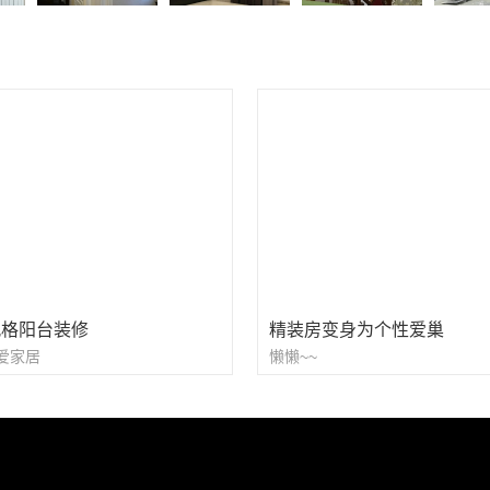
风格阳台装修
精装房变身为个性爱巢
爱家居
懒懒~~