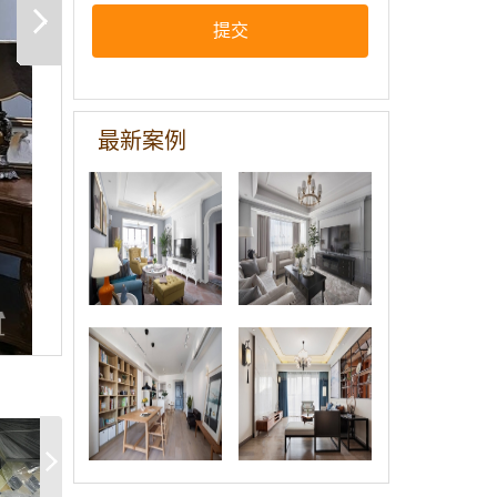
提交
保利和光晨樾
华润翡翠城
108平三居室
117平美式风
最新案例
美式风格装修
装修
武汉雅居乐花
华发中城荟中
园100平北欧
央首府138平
风装修
现代装修