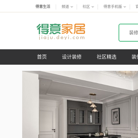
得意生活
频道
社区
得意手机版
装
首页
设计装修
社区精选
装