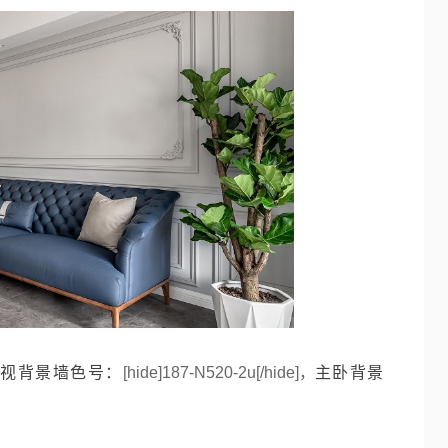
视背景墙色号：
[hide]187-N520-2u[/hide]，
主卧背景