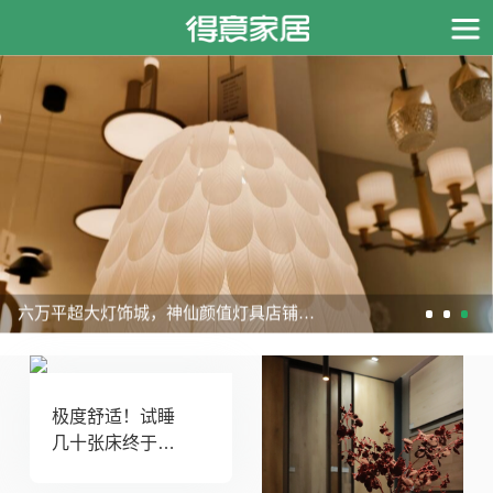
六万平超大灯饰城，神仙颜值灯具店铺合
集！啥风格都有！
极度舒适！试睡
几十张床终于找
到的乳胶床垫鼻