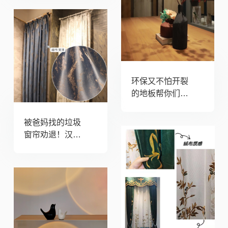
祖！
环保又不怕开裂
的地板帮你们找
到了，泡水还能
自己复原！
被爸妈找的垃圾
窗帘劝退！汉西
这家窗帘审美手
感一级赞！