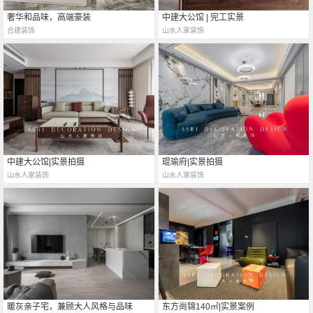
奢华和品味，高端豪装
中建大公馆 | 完工实景
合建装饰
山水人家装饰
中建大公馆|实景拍摄
琨瑜府|实景拍摄
山水人家装饰
山水人家装饰
暖灰亲子宅，兼顾大人风格与品味
东方尚锦140㎡|实景案例