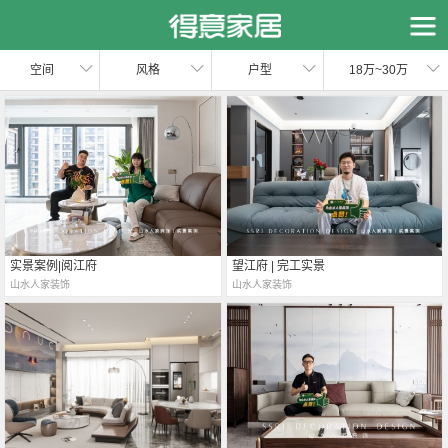
恭喜您，信息提交成功哦～
我们的装修顾问会在近期联系您，请保持手机畅通哦～
空间
风格
户型
18万~30万
实景案例|阅江府
望江府 | 完工实景
山水人家装饰
山水人家装饰