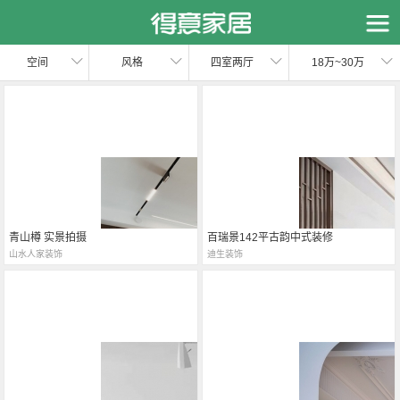
恭喜您，信息提交成功哦～
我们的装修顾问会在近期联系您，请保持手机畅通哦～
空间
风格
四室两厅
18万~30万
青山樽 实景拍摄
百瑞景142平古韵中式装修
山水人家装饰
迪生装饰