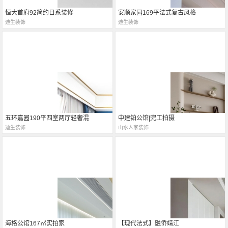
恒大首府92简约日系装修
安顺家园169平法式复古风格
迪生装饰
迪生装饰
五环嘉园190平四室两厅轻奢混
中建铂公馆|完工拍摄
迪生装饰
山水人家装饰
海格公馆167㎡实拍家
【现代法式】融侨靖江