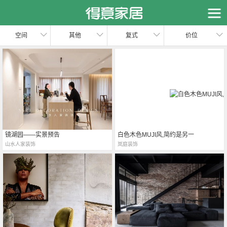
恭喜您，信息提交成功哦～
我们的装修顾问会在近期联系您，请保持手机畅通哦～
空间
其他
复式
价位
镜湖园——实景预告
白色木色MUJI风,简约是另一
山水人家装饰
岚庭装饰