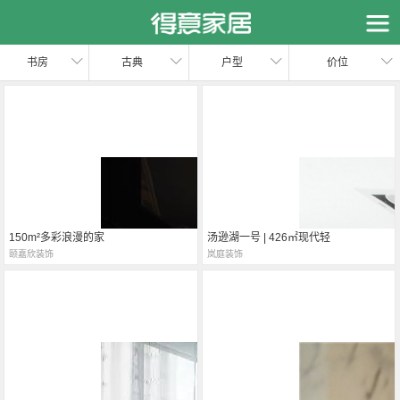
恭喜您，信息提交成功哦～
我们的装修顾问会在近期联系您，请保持手机畅通哦～
书房
古典
户型
价位
150m²多彩浪漫的家
汤逊湖一号 | 426㎡现代轻
颐嘉欣装饰
岚庭装饰