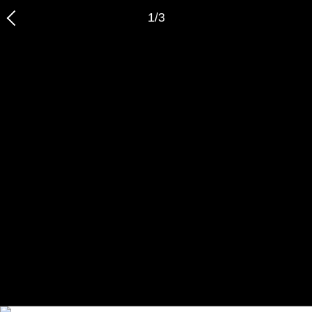
1
/
3
恭喜您，信息提交成功哦～
我们的装修顾问会在近期联系您，请保持手机畅通哦～