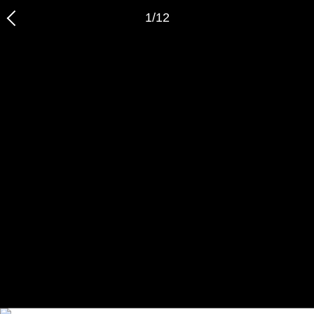
1
/
12
恭喜您，信息提交成功哦～
我们的装修顾问会在近期联系您，请保持手机畅通哦～