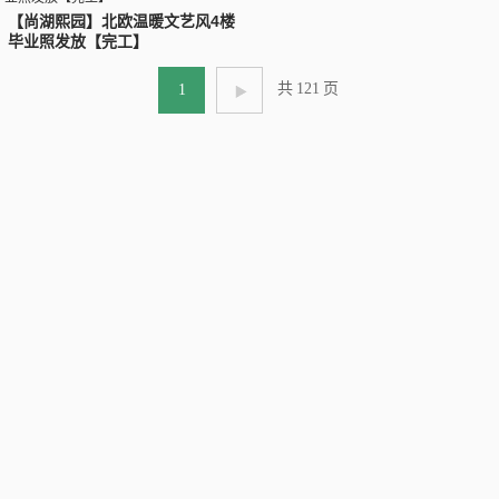
【尚湖熙园】北欧温暖文艺风4楼
毕业照发放【完工】
共
121
页
1