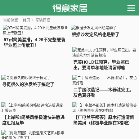
当前位置：
首页
>
家装日记
根据沙发定风格也是醉了
97㎡简美混搭，4.29不完整硬装
毕业照上传献丑！
完美HOLD住预算，毕业照已
出，要清单和地址请留邮箱
寻觅很久的沙发终于搞定了
二手房改造记——木器漆完工，
灰色真好看
【上岸啦!简美风格极速快进版进
【广电兰亭都荟】原木打造清新
度汇报及毕
简美风（终极毕业照在3楼哦）