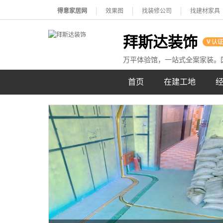
得意家居网
效果图
找装修公司
找建材家具
拜斯达装饰
万平体验馆，一站式全案家装。
首页
在建工地