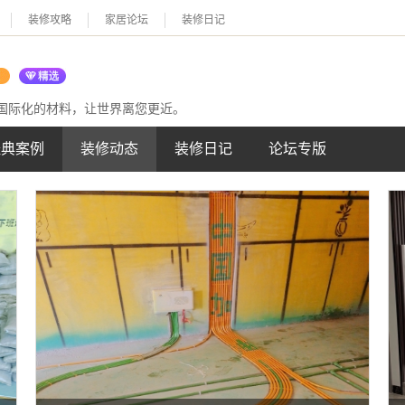
装修攻略
家居论坛
装修日记
国际化的材料，让世界离您更近。
经典案例
装修动态
装修日记
论坛专版